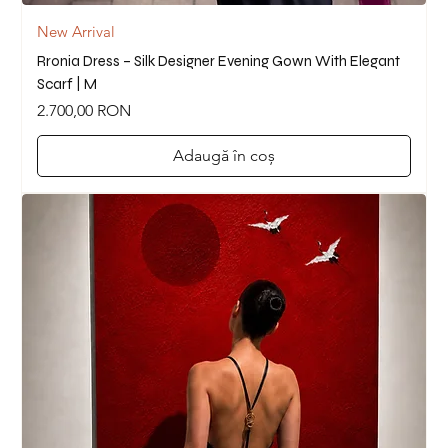
New Arrival
Rronia Dress – Silk Designer Evening Gown With Elegant
Scarf | M
Preț
2.700,00 RON
Adaugă în coș