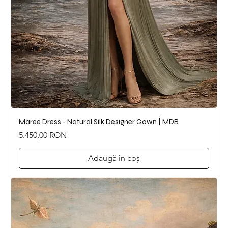
Maree Dress - Natural Silk Designer Gown | MDB
Preț
5.450,00 RON
Adaugă în coș