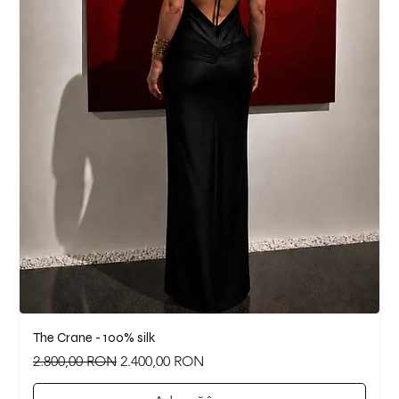
The Crane - 100% silk
Preț normal
Preț redus
2.800,00 RON
2.400,00 RON