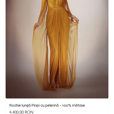
Rochie lungă Piripi cu pelerină – 100% mătase
Preț
4.400,00 RON