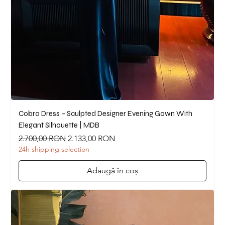
Cobra Dress – Sculpted Designer Evening Gown With
Elegant Silhouette | MDB
Preț normal
Preț redus
2.700,00 RON
2.133,00 RON
24h shipping selection
Adaugă în coș