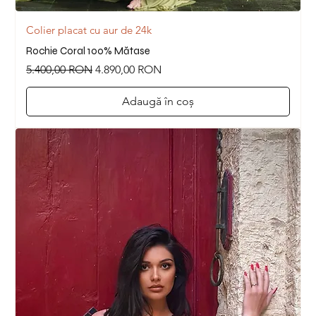
Colier placat cu aur de 24k
Rochie Coral 100% Mătase
Preț normal
Preț redus
5.400,00 RON
4.890,00 RON
Adaugă în coș