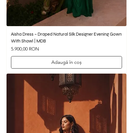
Aisha Dress – Draped Natural Silk Designer Evening Gown
With Shawl | MDB
Preț
5.900,00 RON
Adaugă în coș