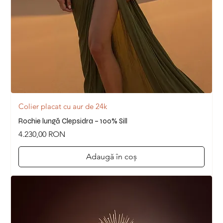
Colier placat cu aur de 24k
Rochie lungă Clepsidra – 100% Sill
Preț
4.230,00 RON
Adaugă în coș