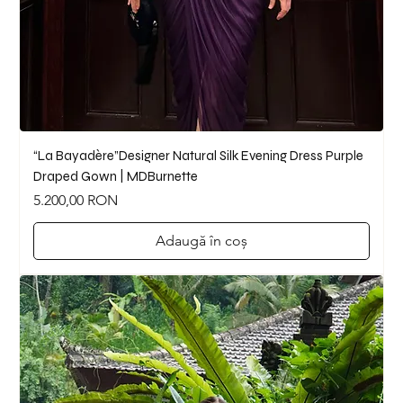
“La Bayadère”Designer Natural Silk Evening Dress Purple
Draped Gown | MDBurnette
Preț
5.200,00 RON
Adaugă în coș