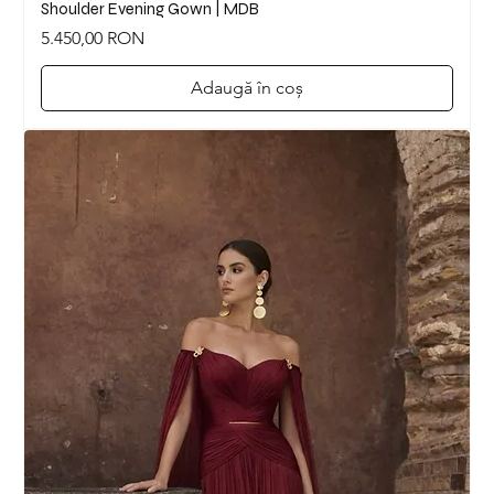
Shoulder Evening Gown | MDB
Preț
5.450,00 RON
Adaugă în coș