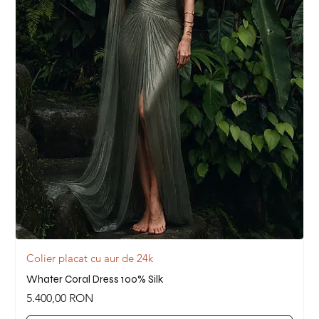
Colier placat cu aur de 24k
Whater Coral Dress 100% Silk
Preț
5.400,00 RON