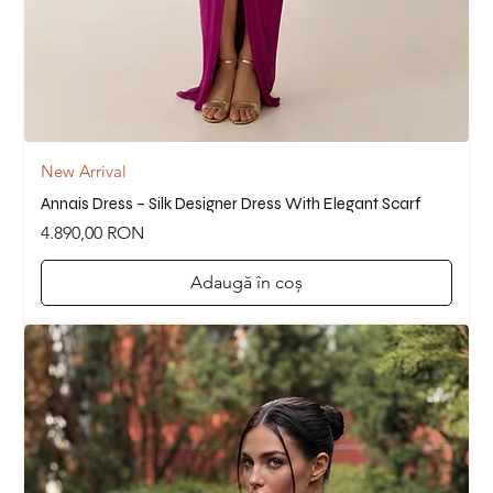
New Arrival
Annais Dress – Silk Designer Dress With Elegant Scarf
Preț
4.890,00 RON
Adaugă în coș