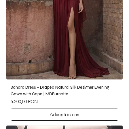
Sahara Dress – Draped Natural Silk Designer Evening
Gown with Cape | MDBurnette
Preț
5.200,00 RON
Adaugă în coș