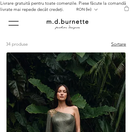
Livrare gratuită pentru toate comenzile. Piese făcute la comandă
livrate mai repede decât credeți.
RON (lei)
34 produse
Sortare