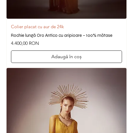
Colier placat cu aur de 24k
Rochie lungă Oro Antico cu aripioare – 100% mătase
Preț
4.400,00 RON
Adaugă în coș