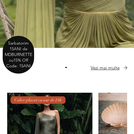
Sarbatorim
15ANI de
MDBURNETTE
cu15% Off
Code: 15ANI
Vezi mai multe
NOUTATI
Colier placat cu aur de 24k