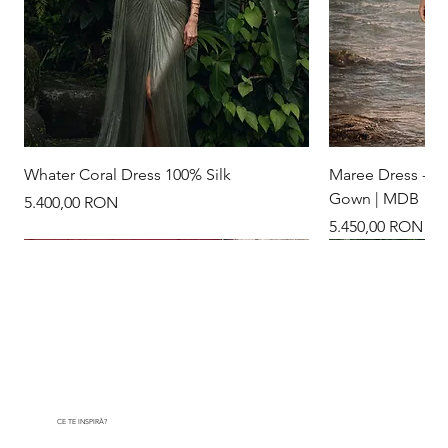
Whater Coral Dress 100% Silk
Maree Dress - Na
Gown | MDB
Preț
5.400,00 RON
Preț
5.450,00 RON
New Arrival
New Arrival
New Arrival
New Arrival
Colier placat cu
CE TE INSPIRĂ?