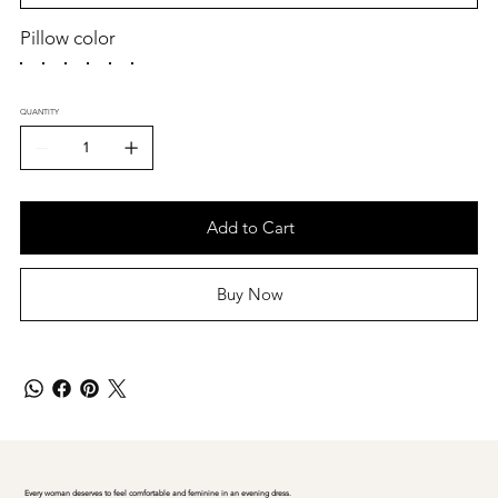
Pillow color
QUANTITY
Add to Cart
Buy Now
Every woman deserves to feel comfortable and feminine in an evening dress.