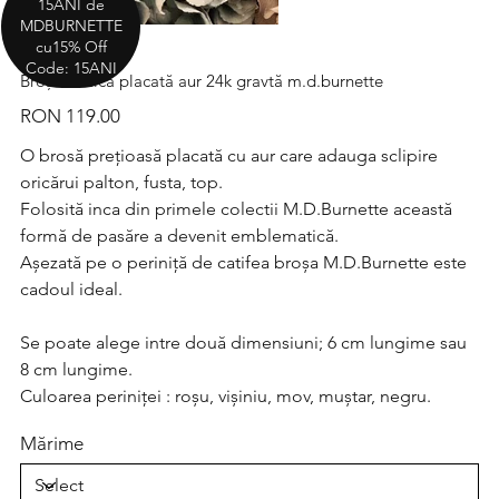
15ANI de
MDBURNETTE
cu15% Off
Code: 15ANI
Broșă clasică placată aur 24k gravtă m.d.burnette
Price
RON 119.00
O brosă prețioasă placată cu aur care adauga sclipire
oricărui palton, fusta, top.
Folosită inca din primele colectii M.D.Burnette această
formă de pasăre a devenit emblematică.
Așezată pe o periniță de catifea broșa M.D.Burnette este
cadoul ideal.
Se poate alege intre două dimensiuni; 6 cm lungime sau
8 cm lungime.
Culoarea periniței : roșu, vișiniu, mov, muștar, negru.
Mărime