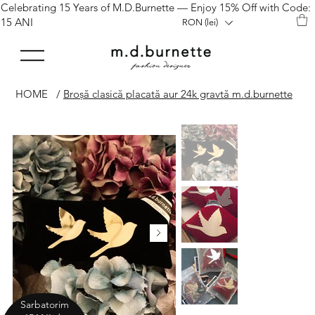
Celebrating 15 Years of M.D.Burnette — Enjoy 15% Off with Code:
15 ANI
RON (lei)
HOME
/
Broșă clasică placată aur 24k gravtă m.d.burnette
Sarbatorim