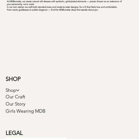
At MDBurnette, we create natural silk dresses with symbolic, gold-plated elements — pieces chosen as an extension of
your personality, not a mask.
In our own atelier, we craft both standard sizes and made-to-order designs, for a fit that feels true and comfortable.
From exotic goddesses to subtle elegance — find the MDBurnette dress that speaks about you.
SHOP
Shop
Our Craft
Our Story
Girls Wearing MDB
LEGAL