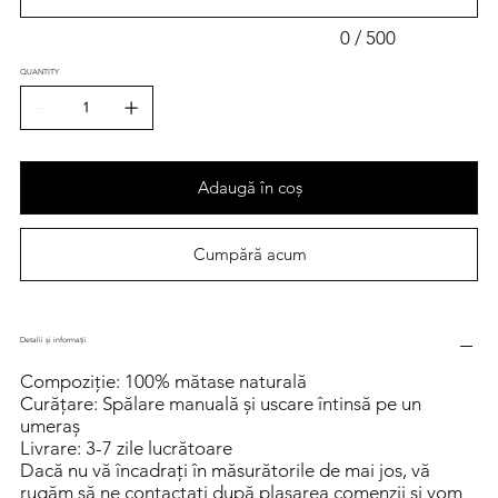
0 / 500
QUANTITY
Adaugă în coș
Cumpără acum
Detalii și informații
Compoziție: 100% mătase naturală
Curățare: Spălare manuală și uscare întinsă pe un
umeraș
Livrare: 3-7 zile lucrătoare
Dacă nu vă încadrați în măsurătorile de mai jos, vă
rugăm să ne contactați după plasarea comenzii și vom