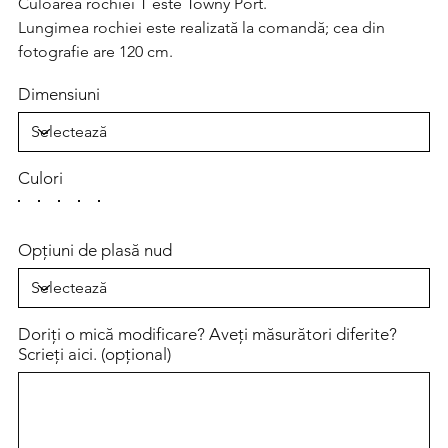
Culoarea rochiei T este Towny Port.
Lungimea rochiei este realizată la comandă; cea din
fotografie are 120 cm.
Dimensiuni
Culori
Opțiuni de plasă nud
Doriți o mică modificare? Aveți măsurători diferite?
Scrieți aici. (opțional)
Până
la
500
caractere.