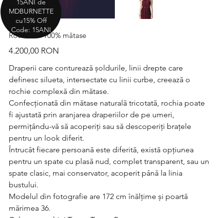
15ANI de
MDBURNETTE
cu15% Off
Code: 15ANI
Rochie T - 100% mătase
Preț
4.200,00 RON
Draperii care conturează șoldurile, linii drepte care
definesc silueta, intersectate cu linii curbe, creează o
rochie complexă din mătase.
Confecționată din mătase naturală tricotată, rochia poate
fi ajustată prin aranjarea draperiilor de pe umeri,
permițându-vă să acoperiți sau să descoperiți brațele
pentru un look diferit.
Întrucât fiecare persoană este diferită, există opțiunea
pentru un spate cu plasă nud, complet transparent, sau un
spate clasic, mai conservator, acoperit până la linia
bustului.
Modelul din fotografie are 172 cm înălțime și poartă
mărimea 36.