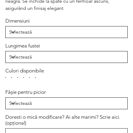
neagră. Se închide la spate cu un fermoar ascuns,
asigurând un finisaj elegant.
Dimensiuni
Lungimea fustei
Culori disponibile
Fâșie pentru picior
Doresti o micâ modificare? Ai alte marimi? Scrie aici.
(opțional)
Până
la