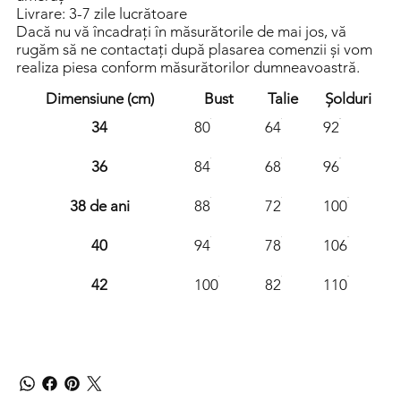
Livrare: 3-7 zile lucrătoare
Dacă nu vă încadrați în măsurătorile de mai jos, vă
rugăm să ne contactați după plasarea comenzii și vom
realiza piesa conform măsurătorilor dumneavoastră.
Dimensiune (cm)
Bust
Talie
Șolduri
34
80
64
92
36
84
68
96
38 de ani
88
72
100
40
94
78
106
42
100
82
110