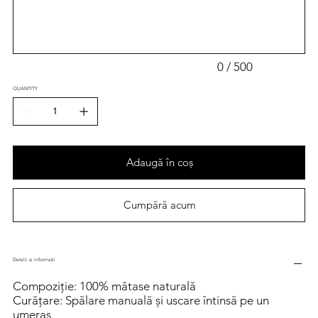
500
caractere.
0 / 500
QUANTITY
Adaugă în coș
Cumpără acum
Detalii și informații
Compoziție: 100% mătase naturală
Curățare: Spălare manuală și uscare întinsă pe un
umeraș