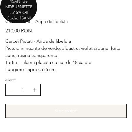
15ANI de
MDBURNETTE
cu15% Off
Code: 15ANI
Cercei Pictati - Aripa de libelula
Preț
210,00 RON
Cercei Pictati - Aripa de libelula
Pictura in nuante de verde, albastru, violet si auriu, foita
aurie, rasina transparenta
Tortite - alama placata cu aur de 18 carate
Lungime - aprox. 6,5 cm
QUANTITY
Stoc epuizat