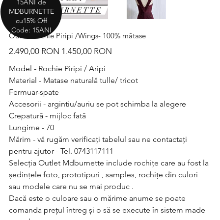
15ANI de
MDBURNETTE
cu15% Off
Code: 15ANI
Outlet Rochie Piripi /Wings- 100% mătase
Preț
Preț
2.490,00 RON
1.450,00 RON
inițial
redus
Model - Rochie Piripi / Aripi
Material - Matase naturală tulle/ tricot
Fermuar-spate
Accesorii - argintiu/auriu se pot schimba la alegere
Crepatură - mijloc fată
Lungime - 70
Mărim - vă rugăm verificați tabelul sau ne contactați
pentru ajutor - Tel. 0743117111
Selecția Outlet Mdburnette include rochițe care au fost la
ședințele foto, prototipuri , samples, rochițe din culori
sau modele care nu se mai produc .
Dacă este o culoare sau o mărime anume se poate
comanda prețul întreg și o să se execute în sistem made