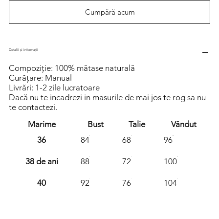
Cumpără acum
Detalii și informații
Compoziție: 100% mătase naturală
Curățare: Manual
Livrări: 1-2 zile lucratoare
Dacă nu te incadrezi in masurile de mai jos te rog sa nu
te contactezi.
Marime
Bust
Talie
Vândut
36
84
68
96
38 de ani
88
72
100
40
92
76
104