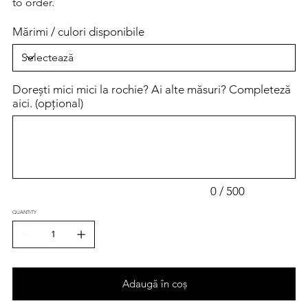
to order.
Mărimi / culori disponibile
Dorești mici mici la rochie? Ai alte măsuri? Completeză
aici. (opțional)
Până
la
500
caractere.
0 / 500
QUANTITY
Adaugă în coș