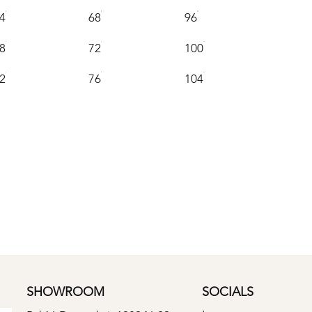
4
68
96
8
72
100
2
76
104
SHOWROOM
SOCIALS