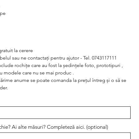
ă
epe
ratuit la cerere
abelul sau ne contactați pentru ajutor - Tel. 0743117111
lude rochițe care au fost la ședințele foto, prototipuri ,
sau modele care nu se mai produc .
mărime anume se poate comanda la prețul întreg și o să se
der.
chie? Ai alte măsuri? Completeză aici. (optional)