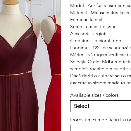
Model - Aer fusta ușor conic
Material - Matase naturală cr
Fermuar- lateral
Spate - corset tip șnur
Accesorii - argintii
Crepatura - piciorul drept
Lungime - 122 - se scurtează g
Mărimi - vă rugam verificati t
Selecția Outlet Mdburnette inc
samples, rochițe din culori 
Dacă doriți o culoare sau o 
execute în sistem made to or
Available sizes / colors
Dorești mici modificări la ro
Up
to
500