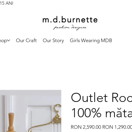
 15 ANI
hop
Our Craft
Our Story
Girls Wearing MDB
Outlet Roc
100% măt
Original
Sale
RON 2,590.00
RON 1,290.0
price
price