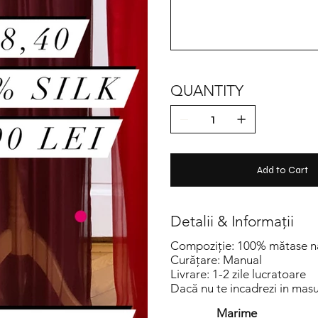
characters.
QUANTITY
Add to Cart
Detalii & Informații
Compoziție: 100% mătase n
Curățare: Manual
Livrare: 1-2 zile lucratoare
Dacă nu te incadrezi in masur
Marime