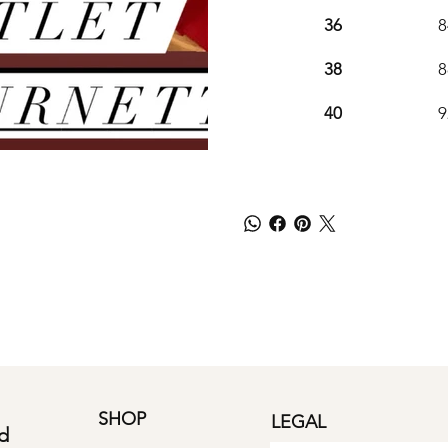
36
8
38
8
40
9
SHOP
LEGAL
d