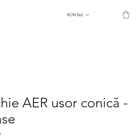
RON (lei)
hie AER usor conică -
ase
0