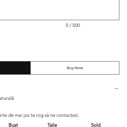
0 / 500
Buy Now
aturală
ile de mai jos te rog să ne contactezi.
Bust
Talie
Sold